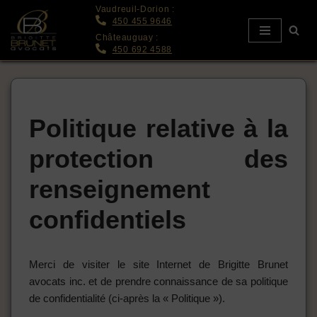
Vaudreuil-Dorion :
450 455 9646
Aller
Châteauguay :
450 692 4588
au
contenu
Politique relative à la
protection des
renseignement
confidentiels
Merci de visiter le site Internet de Brigitte Brunet
avocats inc. et de prendre connaissance de sa politique
de confidentialité (ci-après la « Politique »).